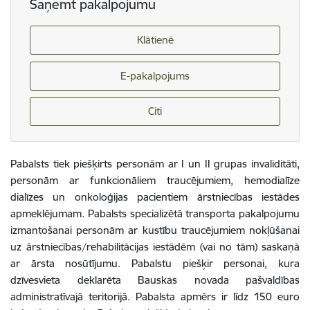
Saņemt pakalpojumu
Klātienē
E-pakalpojums
Citi
Pabalsts tiek piešķirts personām ar I un II grupas invaliditāti,
personām ar funkcionāliem traucējumiem, hemodialīze
dialīzes un onkoloģijas pacientiem ārstniecības iestādes
apmeklējumam. Pabalsts specializētā transporta pakalpojumu
izmantošanai personām ar kustību traucējumiem nokļūšanai
uz ārstniecības/rehabilitācijas iestādēm (vai no tām) saskaņā
ar ārsta nosūtījumu. Pabalstu piešķir personai, kura
dzīvesvieta deklarēta Bauskas novada pašvaldības
administratīvajā teritorijā. Pabalsta apmērs ir līdz 150 euro