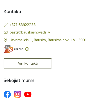
Kontakti
+371 63922238
E-pasts:
pasts@bauskasnovads.lv
Uzvaras iela 1, Bauska, Bauskas nov., LV - 3901
Visi kontakti
Sekojiet mums