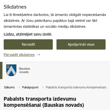
Pāriet uz lapas saturu
Sīkdatnes
Spied
lai meklētu
Enter
Lai šī tīmekļvietne darbotos, tā izmanto obligāti nepieciešamās
sīkdatnes. Ar Jūsu piekrišanu papildus šajā vietnē var tikt
izmantotas statistikas un sociālo mediju sīkdatnes.
Lūdzu, atzīmējiet savu izvēli:
Noraidīt
Apstiprināt visas
Pārvaldīt sīkdatnes
Sākums
Pakalpojumi
Pabalsts transporta izdevumu kompensēšanai 
Pabalsts transporta izdevumu
kompensēšanai (Bauskas novads)