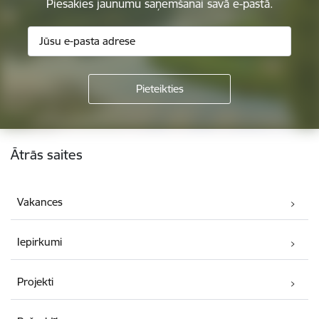
Piesakies jaunumu saņemšanai savā e-pastā.
Kājene
Ātrās saites
Vakances
Iepirkumi
Projekti