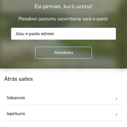
Esi pirmais, kurš uzzina!
Piesakies jaunumu saņemšanai savā e-pastā.
Kājene
Ātrās saites
Vakances
Iepirkumi