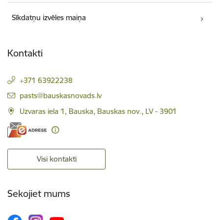
Sīkdatņu izvēles maiņa
Kontakti
+371 63922238
E-pasts:
pasts@bauskasnovads.lv
Uzvaras iela 1, Bauska, Bauskas nov., LV - 3901
Visi kontakti
Sekojiet mums