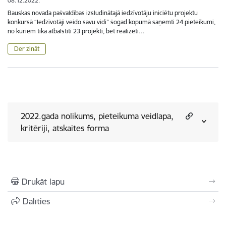
08.12.2022.
Bauskas novada pašvaldības izsludinātajā iedzīvotāju iniciētu projektu
konkursā “Iedzīvotāji veido savu vidi” šogad kopumā saņemti 24 pieteikumi,
no kuriem tika atbalstīti 23 projekti, bet realizēti…
Der zināt
2022.gada nolikums, pieteikuma veidlapa,
kritēriji, atskaites forma
Drukāt lapu
Dalīties