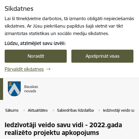
Pāriet uz lapas saturu
Sīkdatnes
Spied
lai meklētu
Enter
Lai šī tīmekļvietne darbotos, tā izmanto obligāti nepieciešamās
sīkdatnes. Ar Jūsu piekrišanu papildus šajā vietnē var tikt
izmantotas statistikas un sociālo mediju sīkdatnes.
Lūdzu, atzīmējiet savu izvēli:
Noraidīt
Apstiprināt visas
Pārvaldīt sīkdatnes
Sākums
Aktualitātes
Sabiedrības līdzdalība
Iedzīvotāji veido savu
Iedzīvotāji veido savu vidi - 2022.gada
realizēto projektu apkopojums