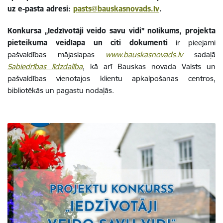
uz e-pasta adresi:
pasts@bauskasnovads.lv
.
Konkursa „Iedzīvotāji veido savu vidi” nolikums, projekta
pieteikuma veidlapa un citi dokumenti
ir pieejami
pašvaldības mājaslapas
www.bauskasnovads.lv
sadaļā
Sabiedrības
līdzdalība
, kā arī Bauskas novada Valsts un
pašvaldības vienotajos klientu apkalpošanas centros,
bibliotēkās un pagastu nodaļās.