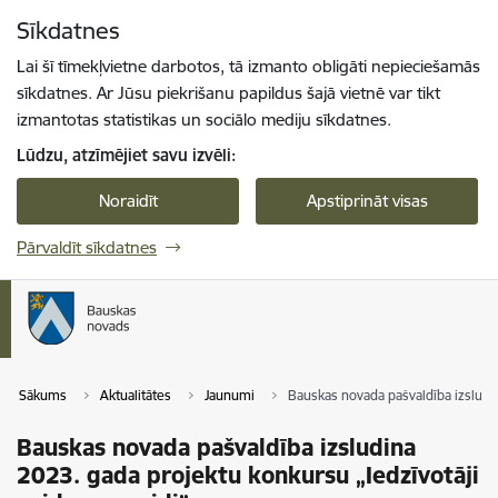
Pāriet uz lapas saturu
Sīkdatnes
Spied
lai meklētu
Enter
Lai šī tīmekļvietne darbotos, tā izmanto obligāti nepieciešamās
sīkdatnes. Ar Jūsu piekrišanu papildus šajā vietnē var tikt
izmantotas statistikas un sociālo mediju sīkdatnes.
Lūdzu, atzīmējiet savu izvēli:
Noraidīt
Apstiprināt visas
Pārvaldīt sīkdatnes
Sākums
Aktualitātes
Jaunumi
Bauskas novada pašvaldība izsludin
Bauskas novada pašvaldība izsludina
2023. gada projektu konkursu „Iedzīvotāji