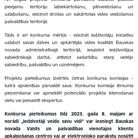
pieejamu teritoriju labiekārtošanu, pilnveidošanu un
uzlabošanu, veicinot drošas un sakārtotas vides veidošanos
pašvaldības teritorijā.
Tāds ir arī konkursa mērķis - veicināt iedzīvotāju iniciatīvu
uzlabot savas dzīves un apkārtējās vides kvalitāti Bauskas
novada
administratīvajā
teritorijā, iesaistot iedzīvotājus
sabiedriskajā darbā, attīstot sadarbību starp vietējo
sabiedrību, pašvaldību un uzņēmējiem.
Projektu pieteikumus izvērtēs četras konkursa komisijas –
katrā apvienības pārvaldē sava. Konkursa komisija lēmuma
pieņemšanai var apmeklēt potenciālo projekta īstenošanas
vietu vai piesaistīt ekspertus.
Konkursa pieteikumus līdz 2023. gada 8. maijam ar
norādi „Iedzīvotāji veido savu vidi” var iesniegt Bauskas
novada Valsts un pašvaldības vienotajos klientu
apkalpošanas centros vai ar elektronisko parakstu nosūtīt