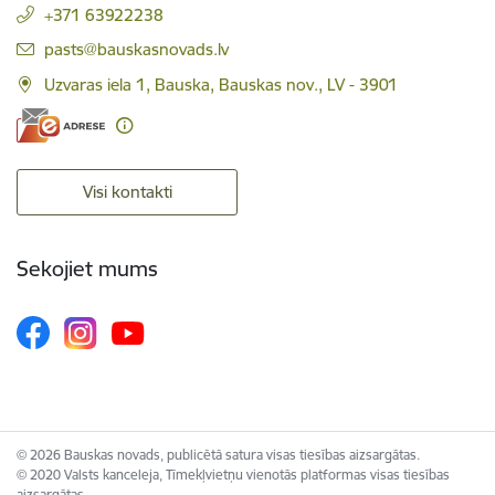
+371 63922238
E-pasts:
pasts@bauskasnovads.lv
Uzvaras iela 1, Bauska, Bauskas nov., LV - 3901
Visi kontakti
Sekojiet mums
© 2026 Bauskas novads, publicētā satura visas tiesības aizsargātas.
© 2020 Valsts kanceleja, Tīmekļvietņu vienotās platformas visas tiesības
aizsargātas.