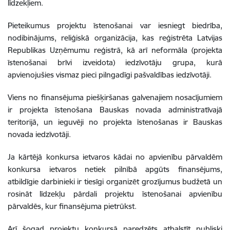
līdzekļiem.
Pieteikumus projektu īstenošanai var iesniegt biedrība,
nodibinājums, reliģiskā organizācija, kas reģistrēta Latvijas
Republikas Uzņēmumu reģistrā, kā arī neformāla (projekta
īstenošanai brīvi izveidota) iedzīvotāju grupa, kurā
apvienojušies vismaz pieci pilngadīgi pašvaldības iedzīvotāji.
Viens no finansējuma piešķiršanas galvenajiem nosacījumiem
ir
projekta īstenošana Bauskas novada administratīvajā
teritorijā, un ieguvēji no projekta īstenošanas ir Bauskas
novada iedzīvotāji.
Ja kārtējā konkursa ietvaros kādai no apvienību pārvaldēm
konkursa ietvaros netiek pilnībā apgūts finansējums,
atbildīgie darbinieki ir tiesīgi organizēt grozījumus budžetā un
rosināt līdzekļu pārdali projektu īstenošanai apvienību
pārvaldēs, kur finansējuma pietrūkst.
Arī šogad projektu konkursā paredzēts atbalstīt publiski