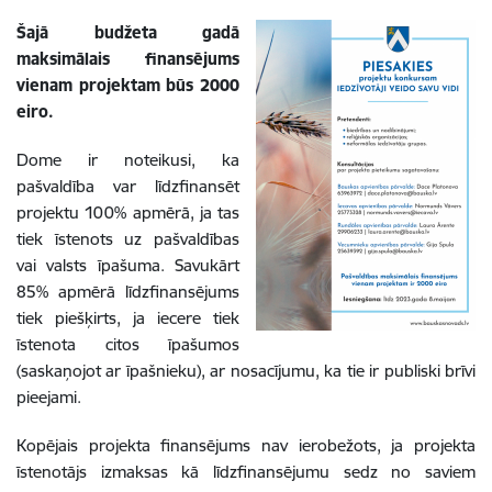
Šajā budžeta gadā
maksimālais finansējums
vienam projektam būs 2000
eiro.
Dome ir noteikusi, ka
pašvaldība var līdzfinansēt
projektu 100% apmērā, ja tas
tiek īstenots uz pašvaldības
vai valsts īpašuma. Savukārt
85% apmērā līdzfinansējums
tiek piešķirts, ja iecere tiek
īstenota citos īpašumos
(saskaņojot ar īpašnieku), ar nosacījumu, ka tie ir publiski brīvi
pieejami.
Kopējais projekta finansējums nav ierobežots, ja projekta
īstenotājs izmaksas kā līdzfinansējumu sedz no saviem