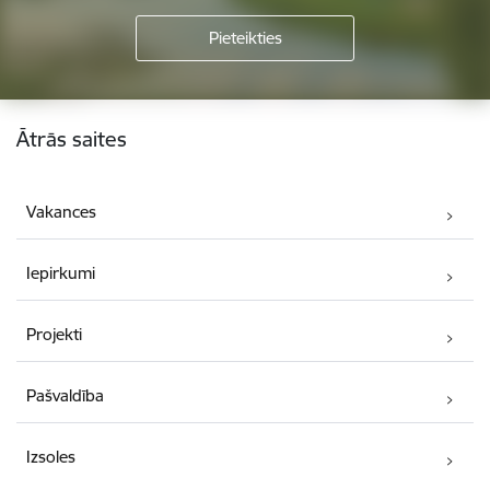
Kājene
Ātrās saites
Vakances
Iepirkumi
Projekti
Pašvaldība
Izsoles