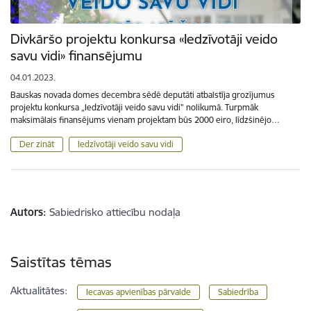
Divkāršo projektu konkursa «Iedzīvotāji veido
savu vidi» finansējumu
04.01.2023.
Bauskas novada domes decembra sēdē deputāti atbalstīja grozījumus
projektu konkursa „Iedzīvotāji veido savu vidi" nolikumā. Turpmāk
maksimālais finansējums vienam projektam būs 2000 eiro, līdzšinējo…
Der zināt
Iedzīvotāji veido savu vidi
Autors:
Sabiedrisko attiecību nodaļa
Saistītas tēmas
Aktualitātes:
Iecavas apvienības pārvalde
Sabiedrība