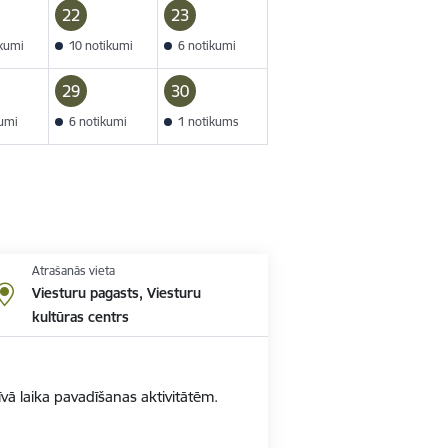
22
23
ikumi
10 notikumi
6 notikumi
29
30
kumi
6 notikumi
1 notikums
Atrašanās vieta
Viesturu pagasts, Viesturu
kultūras centrs
vā laika pavadīšanas aktivitātēm.