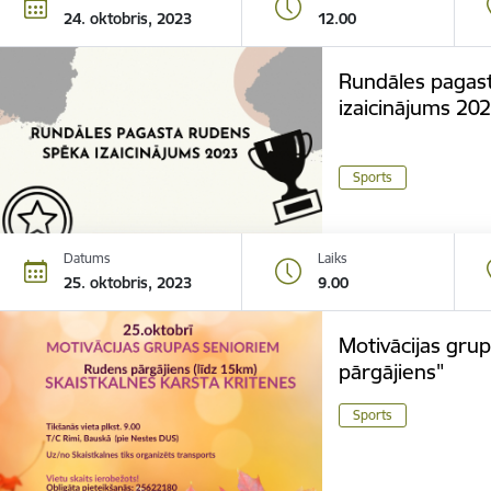
24. oktobris, 2023
12.00
Rundāles pagas
izaicinājums 202
Sports
Datums
Laiks
25. oktobris, 2023
9.00
Motivācijas gru
pārgājiens"
Sports