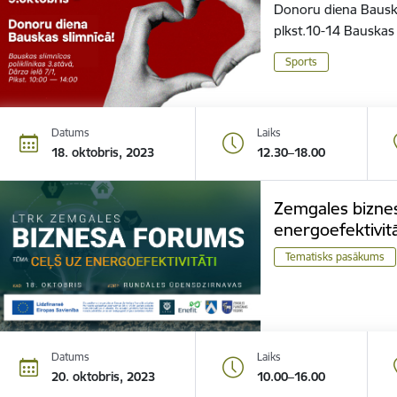
Donoru diena Bauskas
plkst.10-14 Bauskas s
Sports
Datums
Laiks
18. oktobris, 2023
12.30–18.00
Zemgales biznes
energoefektivitā
Tematisks pasākums
Datums
Laiks
20. oktobris, 2023
10.00–16.00