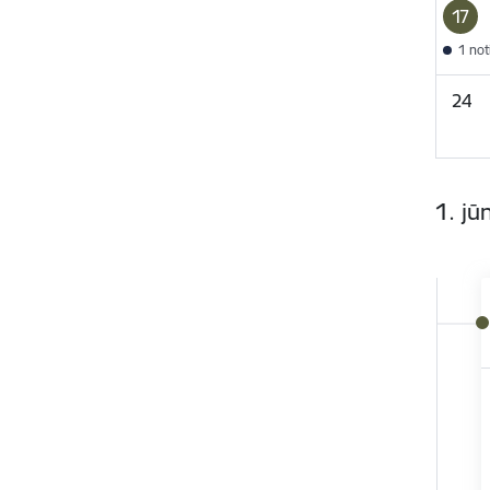
17
1 no
24
1. jūn