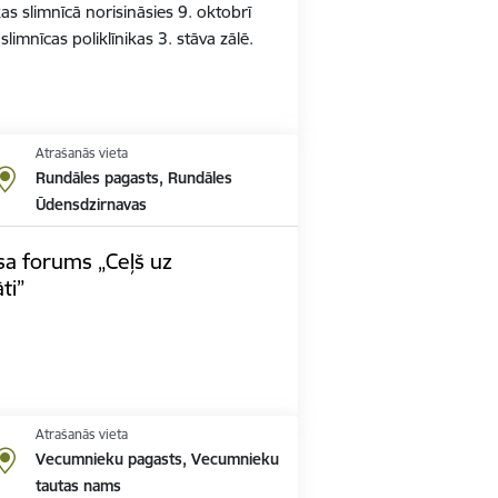
 slimnīcā norisināsies 9. oktobrī
limnīcas poliklīnikas 3. stāva zālē.
Atrašanās vieta
Rundāles pagasts, Rundāles
Ūdensdzirnavas
a forums „Ceļš uz
ti”
Atrašanās vieta
Vecumnieku pagasts, Vecumnieku
tautas nams