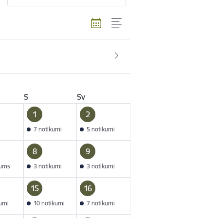
S
Sv
1
2
7 notikumi
5 notikumi
8
9
kums
3 notikumi
3 notikumi
15
16
kumi
10 notikumi
7 notikumi