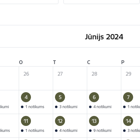
Jūnijs 2024
O
T
C
P
26
27
28
29
4
5
6
7
tikumi
1 notikums
3 notikumi
4 notikumi
1 noti
11
12
13
14
tikums
1 notikums
4 notikumi
9 notikumi
3 noti