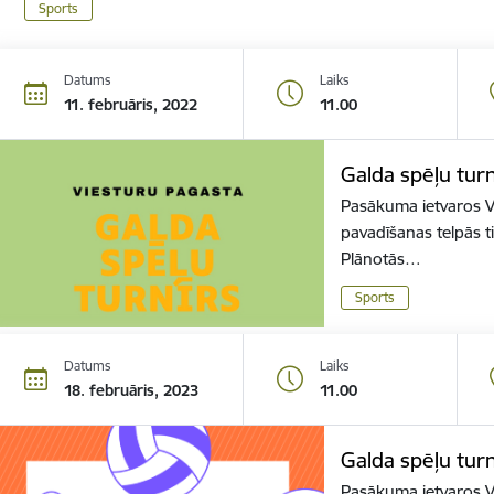
Sports
Datums
Laiks
11. februāris, 2022
11.00
Galda spēļu turn
Pasākuma ietvaros Vi
pavadīšanas telpās ti
Plānotās…
Sports
Datums
Laiks
18. februāris, 2023
11.00
Galda spēļu turn
Pasākuma ietvaros Vi