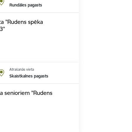
Rundāles pagasts
ta "Rudens spēka
3"
Atrašanās vieta
Skaistkalnes pagasts
pa senioriem "Rudens