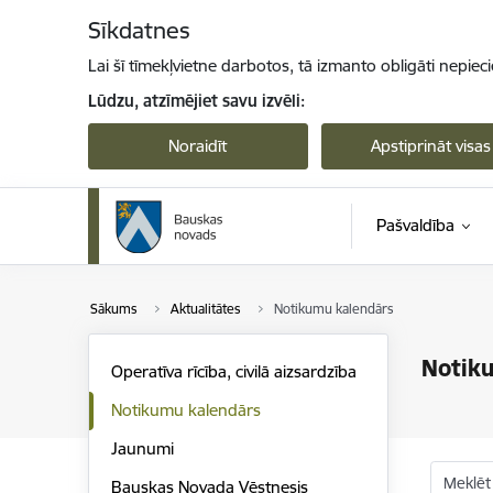
Pāriet uz lapas saturu
Sīkdatnes
Lai šī tīmekļvietne darbotos, tā izmanto obligāti nepiec
Lūdzu, atzīmējiet savu izvēli:
Noraidīt
Apstiprināt visas
Pašvaldība
Sākums
Aktualitātes
Notikumu kalendārs
Notik
Operatīva rīcība, civilā aizsardzība
Notikumu kalendārs
Jaunumi
Meklēt
Bauskas Novada Vēstnesis