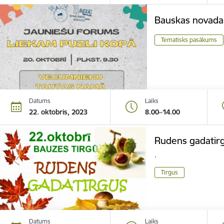
Bauskas novada
Tematisks pasākums
Datums
Laiks
22. oktobris, 2023
8.00–14.00
Rudens gadatir
.
Tirgus
Datums
Laiks