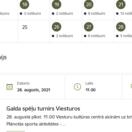
18
19
20
21
tikums
3 notikumi
2 notikumi
8 notikumi
13 not
26
27
28
25
2 notikumi
6 notikumi
5 noti
ijs
Datums
Laiks
28. augusts, 2021
11.00
Galda spēļu turnīrs Viesturos
28. augustā plkst. 11.00 Viesturu kultūras centrā aicinām uz brī
Plānotās sporta aktivitātes -…