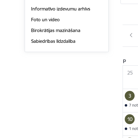
Informatīvo izdevumu arhīvs
Foto un video
Birokrātijas mazināšana
Sabiedrības līdzdalība
P
25
3
7 no
10
1 no