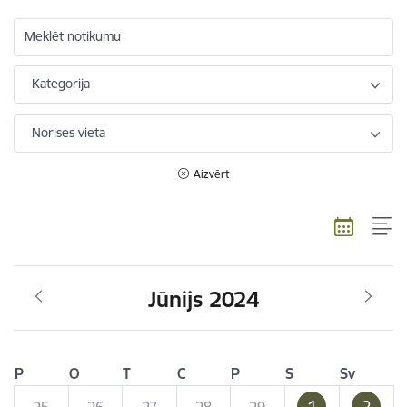
Meklēt notikumu
Kategorija
Norises vieta
Aizvērt
Jūnijs 2024
P
O
T
C
P
S
Sv
1
2
25
26
27
28
29