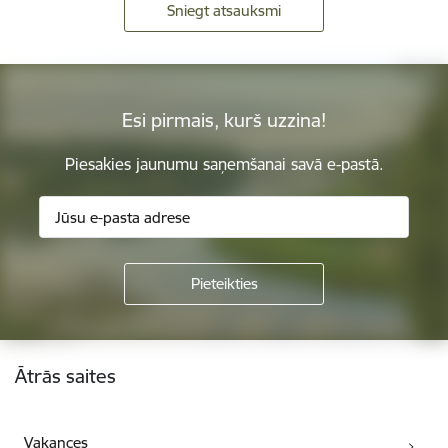
Sniegt atsauksmi
Esi pirmais, kurš uzzina!
Piesakies jaunumu saņemšanai savā e-pastā.
Kājene
Ātrās saites
Vakances