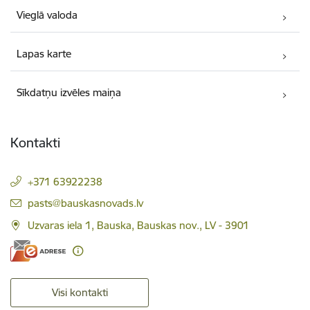
Vieglā valoda
Lapas karte
Sīkdatņu izvēles maiņa
Kontakti
+371 63922238
E-pasts:
pasts@bauskasnovads.lv
Uzvaras iela 1, Bauska, Bauskas nov., LV - 3901
Visi kontakti