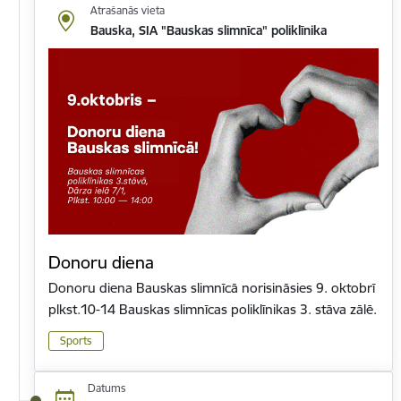
Atrašanās vieta
Bauska, SIA "Bauskas slimnīca" poliklīnika
Donoru diena
Donoru diena Bauskas slimnīcā norisināsies 9. oktobrī
plkst.10-14 Bauskas slimnīcas poliklīnikas 3. stāva zālē.
Sports
Datums