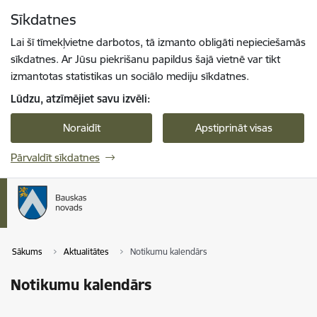
Pāriet uz lapas saturu
Sīkdatnes
Spied
lai meklētu
Enter
Lai šī tīmekļvietne darbotos, tā izmanto obligāti nepieciešamās
sīkdatnes. Ar Jūsu piekrišanu papildus šajā vietnē var tikt
izmantotas statistikas un sociālo mediju sīkdatnes.
Lūdzu, atzīmējiet savu izvēli:
Noraidīt
Apstiprināt visas
Pārvaldīt sīkdatnes
Sākums
Aktualitātes
Notikumu kalendārs
Notikumu kalendārs