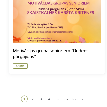
Motivācijas grupa senioriem "Rudens
pārgājiens"
Sports
Lapošana
…
1
2
3
4
5
588
Pašreizējā lapa
Lapa
Lapa
Lapa
Lapa