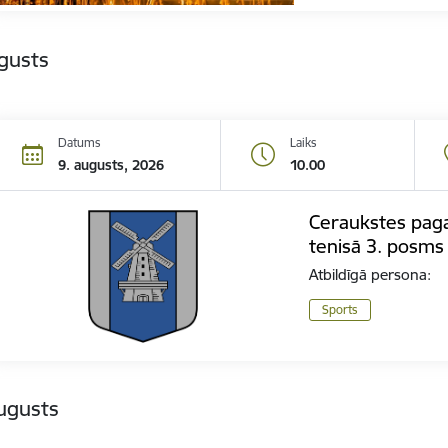
gusts
Datums
Laiks
9. augusts, 2026
10.00
Ceraukstes paga
tenisā 3. posms
Atbildīgā persona:
Sports
ugusts