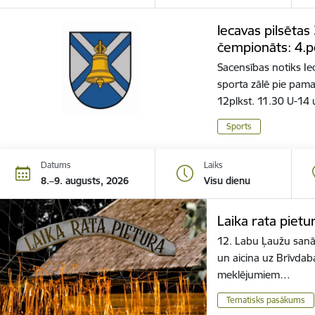
Iecavas pilsētas
čempionāts: 4.
Sacensības notiks Ie
sporta zālē pie pama
12plkst. 11.30 U-14
Sports
Datums
Laiks
8.–9. augusts, 2026
Visu dienu
Laika rata piet
12. Labu Ļaužu sanā
un aicina uz Brīvdaba
meklējumiem…
Tematisks pasākums