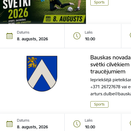
Sports
Datums
Laiks
8. augusts, 2026
10.00
Bauskas novada 
svētki cilvēkiem
traucējumiem
Iepriekšējā pieteikšan
+371 26727678 vai e
arturs.dulbe@bauska
Sports
Datums
Laiks
8. augusts, 2026
10.00