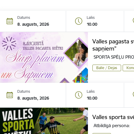
Datums
Laiks
8. augusts, 2026
10.00
Valles pagasta s
sapņiem"
SPORTA SPĒĻU PR
Balle / Dejas
Konc
Datums
Laiks
8. augusts, 2026
10.00
Valles sporta sv
Atbildīgā persona: