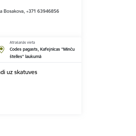
Ina Bosakova, +371 63946856
Atrašanās vieta
Codes pagasts, Kafejnīcas "Minču
štelles" laukumā
di uz skatuves