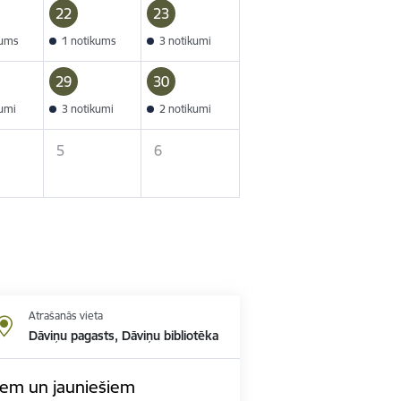
22
23
kums
1 notikums
3 notikumi
29
30
kumi
3 notikumi
2 notikumi
5
6
Atrašanās vieta
Dāviņu pagasts, Dāviņu bibliotēka
em un jauniešiem