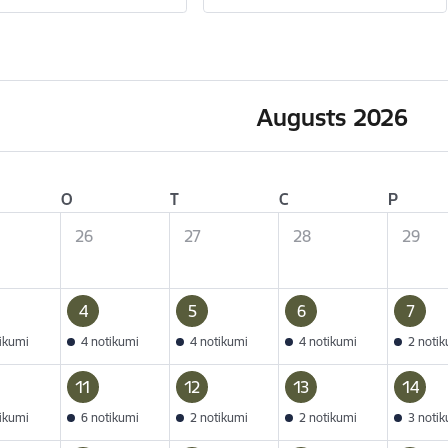
Augusts 2026
O
T
C
P
26
27
28
29
4
5
6
7
tikumi
4 notikumi
4 notikumi
4 notikumi
2 noti
11
12
13
14
tikumi
6 notikumi
2 notikumi
2 notikumi
3 noti