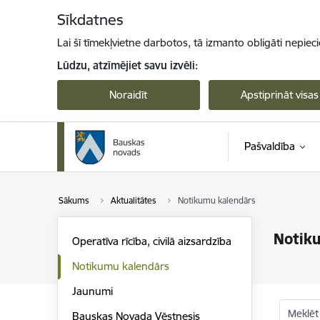
Pāriet uz lapas saturu
Sīkdatnes
Lai šī tīmekļvietne darbotos, tā izmanto obligāti nepiec
Lūdzu, atzīmējiet savu izvēli:
Noraidīt
Apstiprināt visas
Pašvaldība
Sākums
Aktualitātes
Notikumu kalendārs
Notik
Operatīva rīcība, civilā aizsardzība
Notikumu kalendārs
Jaunumi
Meklēt
Bauskas Novada Vēstnesis