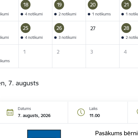
18
19
20
21
tikumi
4 notikumi
2 notikumi
1 notikums
1 noti
25
26
28
27
tikumi
4 notikumi
3 notikumi
2 noti
1
2
3
4
tikums
n, 7. augusts
Datums
Laiks
7. augusts, 2026
11.00
Pasākums bērni