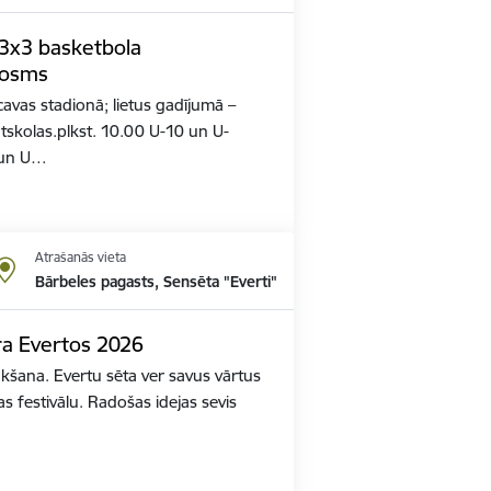
 3x3 basketbola
posms
cavas stadionā; lietus gadījumā –
tskolas.plkst. 10.00 U-10 un U-
 un U…
Atrašanās vieta
Bārbeles pagasts, Sensēta "Everti"
ura Evertos 2026
kšana. Evertu sēta ver savus vārtus
s festivālu. Radošas idejas sevis