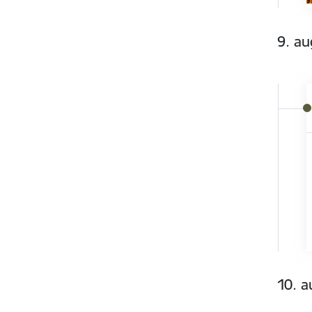
9. au
10. a