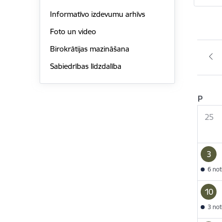
Informatīvo izdevumu arhīvs
Foto un video
Birokrātijas mazināšana
Sabiedrības līdzdalība
P
25
3
6 no
10
3 no