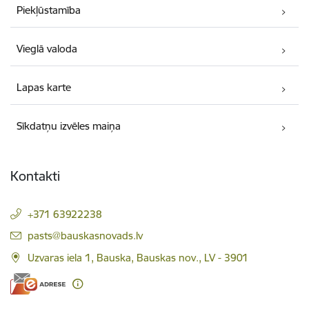
Piekļūstamība
Vieglā valoda
Lapas karte
Sīkdatņu izvēles maiņa
Kontakti
+371 63922238
E-pasts:
pasts@bauskasnovads.lv
Uzvaras iela 1, Bauska, Bauskas nov., LV - 3901