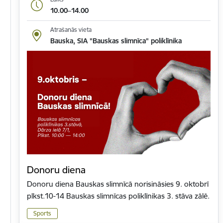
10.00–14.00
Atrašanās vieta
Bauska, SIA "Bauskas slimnīca" poliklīnika
Donoru diena
Donoru diena Bauskas slimnīcā norisināsies 9. oktobrī
plkst.10-14 Bauskas slimnīcas poliklīnikas 3. stāva zālē.
Sports