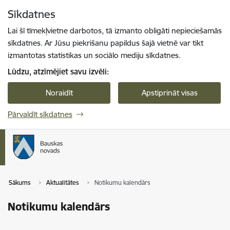
Pāriet uz lapas saturu
Sīkdatnes
Spied
lai meklētu
Enter
Lai šī tīmekļvietne darbotos, tā izmanto obligāti nepieciešamās
sīkdatnes. Ar Jūsu piekrišanu papildus šajā vietnē var tikt
izmantotas statistikas un sociālo mediju sīkdatnes.
Lūdzu, atzīmējiet savu izvēli:
Noraidīt
Apstiprināt visas
Pārvaldīt sīkdatnes
Sākums
Aktualitātes
Notikumu kalendārs
Notikumu kalendārs