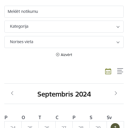
Meklēt notikumu
Kategorija
Norises vieta
Aizvērt
Septembris 2024
P
O
T
C
P
S
Sv
1
24
25
26
27
28
29