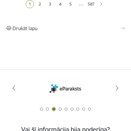
…
1
2
3
4
5
587
Pašreizējā lapa
Lapa
Lapa
Lapa
Lapa
Drukāt lapu
Vai šī informācija bija noderīga?