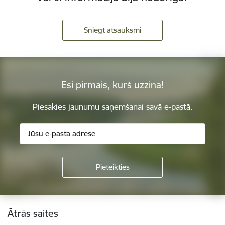
Sniegt atsauksmi
Esi pirmais, kurš uzzina!
Piesakies jaunumu saņemšanai savā e-pastā.
Kājene
Ātrās saites