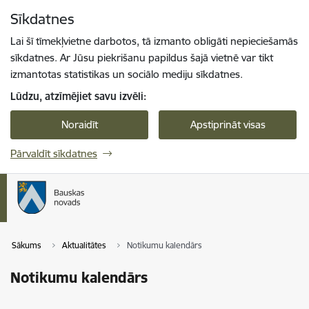
Pāriet uz lapas saturu
Sīkdatnes
Spied
lai meklētu
Enter
Lai šī tīmekļvietne darbotos, tā izmanto obligāti nepieciešamās
sīkdatnes. Ar Jūsu piekrišanu papildus šajā vietnē var tikt
izmantotas statistikas un sociālo mediju sīkdatnes.
Lūdzu, atzīmējiet savu izvēli:
Noraidīt
Apstiprināt visas
Pārvaldīt sīkdatnes
Sākums
Aktualitātes
Notikumu kalendārs
Notikumu kalendārs