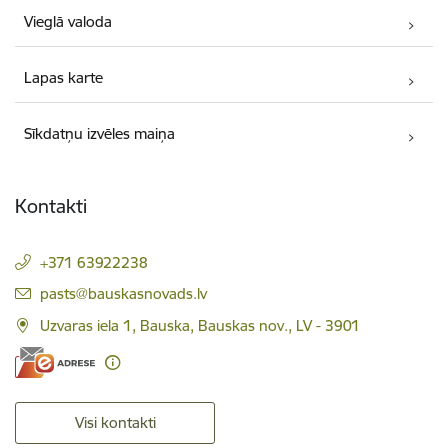
Vieglā valoda
Lapas karte
Sīkdatņu izvēles maiņa
Kontakti
+371 63922238
E-pasts:
pasts@bauskasnovads.lv
Uzvaras iela 1, Bauska, Bauskas nov., LV - 3901
Visi kontakti