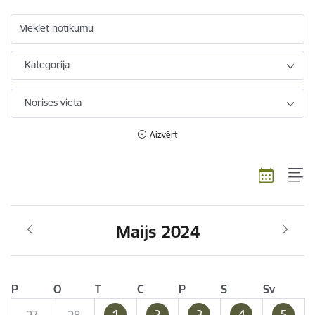
Meklēt notikumu
Kategorija
Norises vieta
Aizvērt
Maijs 2024
P
O
T
C
P
S
Sv
1
2
3
4
5
27
28