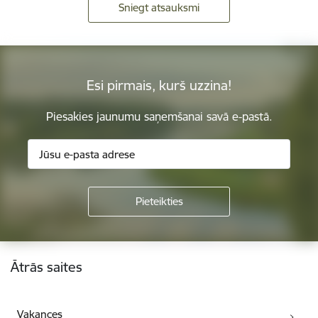
Sniegt atsauksmi
Esi pirmais, kurš uzzina!
Piesakies jaunumu saņemšanai savā e-pastā.
Kājene
Ātrās saites
Vakances