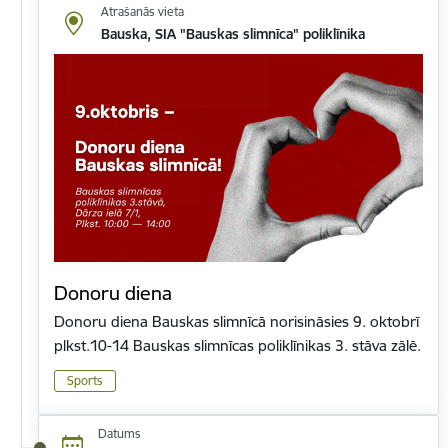
Atrašanās vieta
Bauska, SIA "Bauskas slimnīca" poliklīnika
Donoru diena
Donoru diena Bauskas slimnīcā norisināsies 9. oktobrī
plkst.10-14 Bauskas slimnīcas poliklīnikas 3. stāva zālē.
Sports
Datums