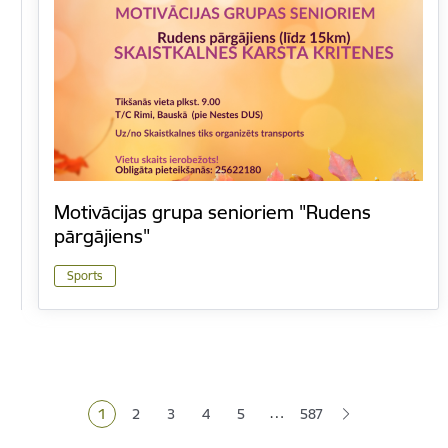
Motivācijas grupa senioriem "Rudens
pārgājiens"
Sports
Lapošana
…
1
2
3
4
5
587
Pašreizējā lapa
Lapa
Lapa
Lapa
Lapa